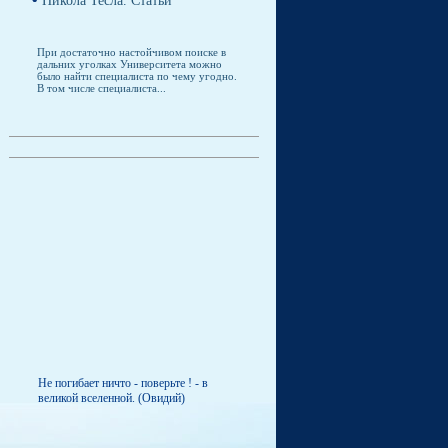
Никола Тесла. Статьи
При достаточно настойчивом поиске в
дальних уголках Университета можно
было найти специалиста по чему угодно.
В том числе специалиста...
Не погибает ничто - поверьте ! - в
великой вселенной. (Овидий)