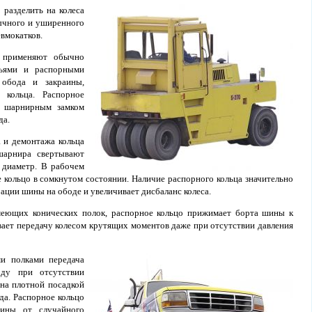
 разделить на колеса
ычного и уширенного
евмокатков.
 применяют обычно
дьями и распорными
 обода и закраины,
 кольца. Распорное
м шарнирным замком
да.
 и демонтажа кольца
арнира свертывают
 диаметр. В рабочем
 кольцо в сомкнутом состоянии. Наличие распорного кольца значительно
ции шины на ободе и увеличивает дисбаланс колеса.
меющих конических полок, распорное кольцо прижимает борта шины к
вает передачу колесом крутящих моментов даже при отсутствии давления
и полками передача
ду при отсутствии
на плотной посадкой
да. Распорное кольцо
ины от случайного