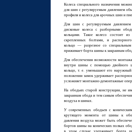
Колеса специального назначения можно
для шин с регулируемым давлением об
профиля и колеса для арочных шин и пн
Для шин с регулируемым давлением
дисковые колеса с разборными обо
кольцами. Такое колесо состоит из
скрепленных болтами, и распорного
кольцо — разрезное со специальны
прижимает борта шины к закраинам обо
Для обеспечения возможности монтажа
внутри шины с помощью двойного ш
кольцо, т. е. уменьшают его наружный
положении замок удерживает распорное
усложняет монтажно-демонтажные опера
На ободьях старой конструкции, не и
закраинам обода и тем самым обеспечи
воздуха в шинах.
У современных ободьев с коническим
крутящего момента от шины к обо
давления воздуха может быть обеспече
бортов шины на конических полках обо
в этом случае удерживает борта ш