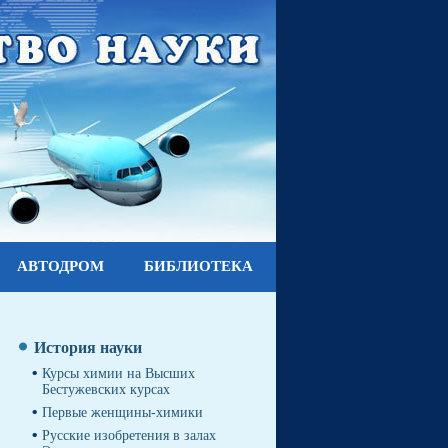
АВТОДРОМ
БИБЛИОТЕКА
История науки
Курсы химии на Высших
Бестужевских курсах
Первые женщины-химики
Русские изобретения в залах