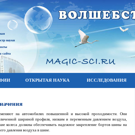
ная
стр науки
акты
а сайта
АФИИ
ОТКРЫТАЯ НАУКА
ИССЛЕДОВАНИЯ
значения
меняют на автомобилях повышенной и высокой проходимости. Они
личенной шириной профиля, низким и переменным давлением воздуха,
кие колеса должны обеспечивать надежное закрепление бортов шины на
его давления воздуха в шине.