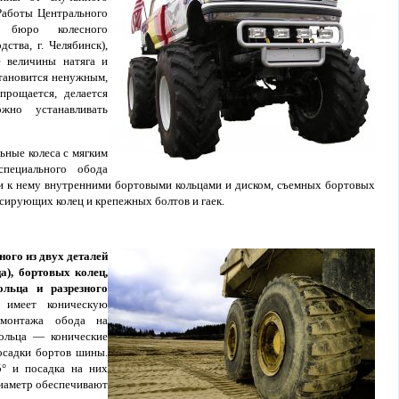
Работы Центрального
го бюро колесного
ства, г. Челябинск),
е величины натяга и
тановится ненужным,
прощается, делается
жно устанавливать
ные колеса с мягким
специального обода
и к нему внутренними бортовыми кольцами и диском, съемных бортовых
сирующих колец и крепежных болтов и гаек.
ного из двух деталей
а), бортовых колец,
ольца и разрезного
 имеет коническую
монтажа обода на
кольца — конические
осадки бортов шины.
5° и посадка на них
диаметр обеспечивают