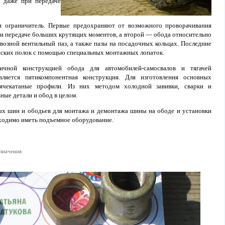
 даже при передаче
 ограничитель. Первые предохраняют от возможного проворачивания
ри передаче больших крутящих моментов, а второй — обода относительно
возной вентильный паз, а также пазы на посадочных кольцах. Последние
еских полок с помощью специальных монтажных лопаток.
ичной конструкцией обода для автомобилей-самосвалов и тягачей
ляется пятикомпонентная конструкция. Для изготовления основных
ячекатаные профили. Из них методом холодной завивки, сварки и
ые детали и обод в целом.
х шин и ободьев для монтажа и демонтажа шины на ободе и установки
бходимо иметь подъемное оборудование.
азначения