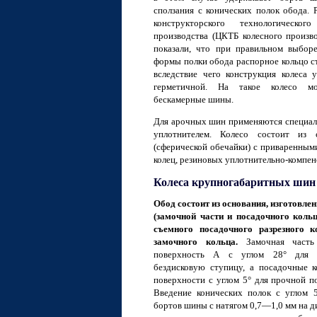
сползания с конических полок обода. 
конструкторского технологическо
производства (ЦКТБ колесного производ
показали, что при правильном выбор
формы полки обода распорное кольцо с
вследствие чего конструкция колеса у
герметичной. На такое колесо мо
бескамерные шины.
Для арочных шин применяются специаль
уплотнителем. Колесо состоит из 
(сферической обечайки) с приваренным
колец, резиновых уплотнительно-компен
Колеса крупногабаритных шин
Обод состоит из основания, изготовлен
(замочной части и посадочного кольц
съемного посадочного разрезного к
замочного кольца.
Замочная часть
поверхность А с углом 28° для 
бездисковую ступицу, а посадочные 
поверхности с углом 5° для прочной п
Введение конических полок с углом 
бортов шины с натягом 0,7—1,0 мм на 