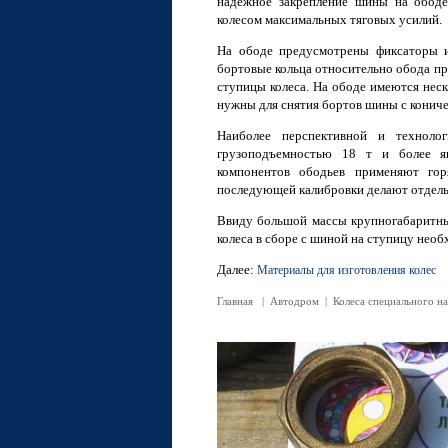
надежное закрепление шины на ободе
колесом максимальных тяговых усилий.
На ободе предусмотрены фиксаторы и
бортовые кольца относительно обода п
ступицы колеса. На ободе имеются неск
нужны для снятия бортов шины с конич
Наиболее перспективной и технолог
грузоподъемностью 18 т и более яв
компонентов ободьев применяют гор
последующей калибровки делают отдельн
Ввиду большой массы крупногабаритны
колеса в сборе с шиной на ступицу нео
Далее:
Материалы для изготовления колес
Главная
|
Автодром
|
Колеса специального н