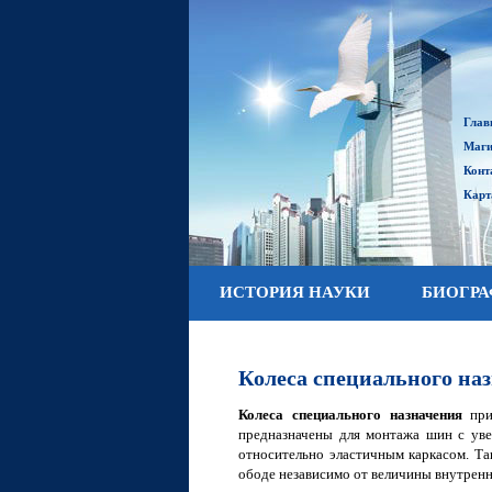
Глав
Маги
Конт
Карт
ИСТОРИЯ НАУКИ
БИОГР
Колеса специального на
Колеса специального назначения
при
предназначены для монтажа шин с уве
относительно эластичным каркасом. Та
ободе независимо от величины внутренн