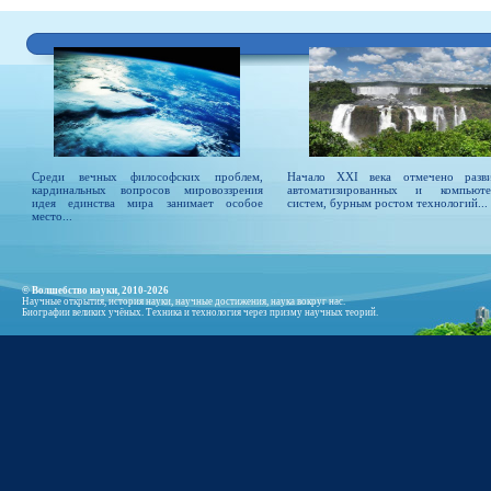
Среди вечных философских проблем,
Начало XXI века отмечено разв
кардинальных вопросов мировоззрения
автоматизированных и компьюте
идея единства мира занимает особое
систем, бурным ростом технологий...
место...
© Волшебство науки, 2010-2026
Научные открытия, история науки, научные достижения, наука вокруг нас.
Биографии великих учёных. Техника и технология через призму научных теорий.