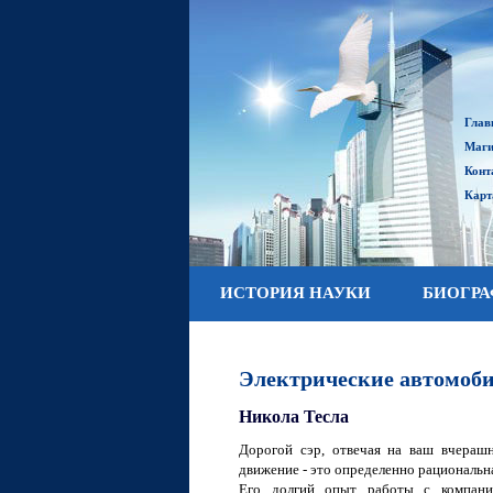
Глав
Маги
Конт
Карт
ИСТОРИЯ НАУКИ
БИОГР
Электрические автомоб
Никола Тесла
Дорогой сэр, отвечая на ваш вчерашн
движение - это определенно рациональная
Его долгий опыт работы с компание