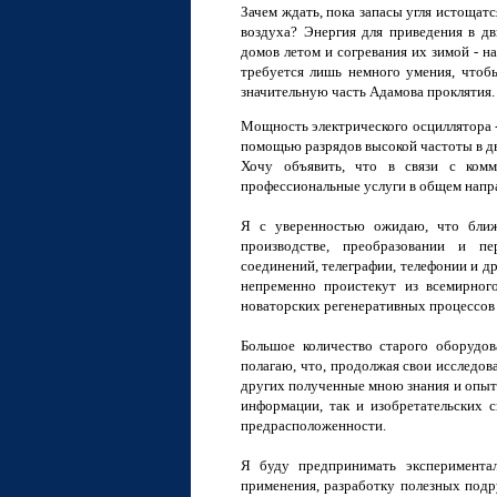
Зачем ждать, пока запасы угля истощат
воздуха? Энергия для приведения в д
домов летом и согревания их зимой - н
требуется лишь немного умения, чтобы
значительную часть Адамова проклятия.
Мощность электрического осциллятора 
помощью разрядов высокой частоты в д
Хочу объявить, что в связи с комм
профессиональные услуги в общем напр
Я с уверенностью ожидаю, что ближ
производстве, преобразовании и пе
соединений, телеграфии, телефонии и д
непременно проистекут из всемирног
новаторских регенеративных процессов 
Большое количество старого оборудов
полагаю, что, продолжая свои исследов
других полученные мною знания и опыт
информации, так и изобретательских 
предрасположенности.
Я буду предпринимать экспериментал
применения, разработку полезных подр