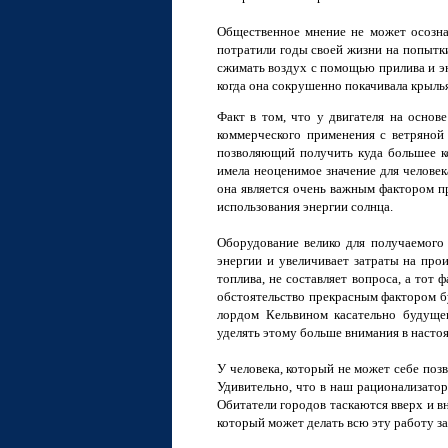
Общественное мнение не может осознат
потратили годы своей жизни на попытки
сжимать воздух с помощью прилива и эн
когда она сокрушенно покачивала крыль
Факт в том, что у двигателя на основ
коммерческого применения с ветряной 
позволяющий получить куда большее ко
имела неоценимое значение для человека
она является очень важным фактором п
использования энергии солнца.
Оборудование велико для получаемого 
энергии и увеличивает затраты на прои
топлива, не составляет вопроса, а тот 
обстоятельство прекрасным фактором б
лордом Кельвином касательно будущег
уделять этому больше внимания в насто
У человека, который не может себе поз
Удивительно, что в наш рационализатор
Обитатели городов таскаются вверх и вн
который может делать всю эту работу за 