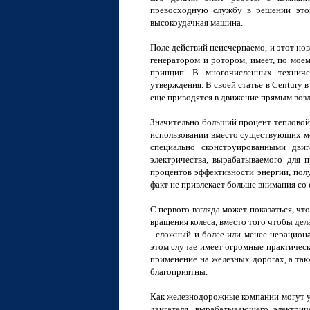
превосходную службу в решении этой
высокоудачная машина.
Поле действий неисчерпаемо, и этот но
генератором и ротором, имеет, по моем
принцип. В многочисленных технич
утверждения. В своей статье в Century в
еще приводятся в движение прямым возд
Значительно больший процент тепловой
использовании вместо существующих мо
специально сконструированными дви
электричества, вырабатываемого для 
процентов эффективности энергии, пол
факт не привлекает больше внимания со
С первого взгляда может показаться, чт
вращения колеса, вместо того чтобы дел
- сложный и более или менее нерациона
этом случае имеет огромные практическ
применение на железных дорогах, а так
благоприятны.
Как железнодорожные компании могут у
двигателя, вырабатывающего электрич