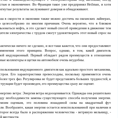
остью и экономичнее. Во Франции такое уже предпринял Heilman, и хотя
игнутые результаты заслуживают доверия и обнадеживают.
ша в скорости и экономии также можно достичь на океанских лайнерах,
 целесообразно по многим причинам. Очень вероятно, что в близком
льзоваться нефть, и это сделает новый способ приведения в движение тем
ители электричества с трудом смогут удовлетворить этот новый спрос на
актически ничего не сделано, и все-таки кажется, что они предоставляют
менения этого принципа. Вопрос, однако, в том, какой двигатель
 мой индукционный. Первый обладает рядом преимуществ в отношении
нные коллекторы и щетки на автомобиле очень неудобны.
использования индукционного двигателя как идеально простого механизма,
строя. Его характеристики превосходны, поскольку применяется очень
 более трех фаз. Регулировка не будет представлять больших трудностей, и
струкции будет произведен, его преимущества сразу же оценят.
энергию ветра: Энергия ветра недооценивается. Однажды она решительно
ввиду необходимости замены существующего способа получения энергии.
моим оценкам, это половина лошадиной силы на квадратный фут
и. Вообразите, какая энергия остается неиспользованной при наличии в
торое всегда было в распоряжении человечества - ветряную мельницу, -
ой местности.