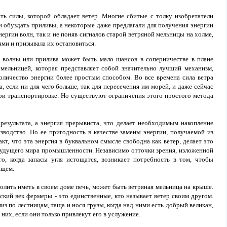
ь силы, которой обладает ветер. Многие сбитые с толку изобретатели
 обуздать приливы, а некоторые даже предлагали для получения энергии
ергии волн, так и не поняв сигналов старой ветряной мельницы на холме,
ями и призывала их остановиться.
е волны или прилива может быть мало шансов в соперничестве в плане
мельницей, которая представляет собой значительно лучший механизм,
личество энергии более простым способом. Во все времена сила ветра
, если ни для чего больше, так для пересечения им морей, и даже сейчас
ри транспортировке. Но существуют ограничения этого простого метода
результата, а энергия прерывиста, что делает необходимым накопление
зводство. Но ее пригодность в качестве замены энергии, получаемой из
факт, что эта энергия в буквальном смысле свободна как ветер, делает это
удущего мира промышленности. Независимо отточки зрения, изложенной
о, когда запасы угля истощатся, возникает потребность в том, чтобы
ящем.
волить иметь в своем доме печь, может быть ветряная мельница на крыше.
ский век фермеры - это единственные, кто называет ветер своим другом.
из по лестницам, таща и нося грузы, когда над ними есть добрый великан,
них, если они только привлекут его в услужение.