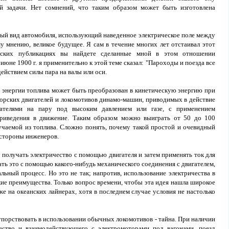
 задачи. Нет сомнений, что таким образом может быть изготовлена
вый вид автомобиля, использующий наведенное электрическое поле между
у мнению, великое будущее. Я сам в течение многих лет отстаивал этот
еских публикациях вы найдете сделанные мной в этом отношении
 июне 1900 г. я применительно к этой теме сказал: "Пароходы и поезда все
ействием силы пара на валы или оси.
 энергии топлива может быть преобразован в кинетическую энергию при
рских двигателей и локомотивов динамо-машин, приводимых в действие
гателями на пару под высоким давлением или газе, с применением
приведения в движение. Таким образом можно выиграть от 50 до 100
учаемой из топлива. Сложно понять, почему такой простой и очевидный
 стороны инженеров.
о получать электричество с помощью двигателя и затем применять ток для
ать это с помощью какого-нибудь механического соединения с двигателем,
льный процесс. Но это не так; напротив, использование электричества в
ие преимущества. Только вопрос времени, чтобы эта идея нашла широкое
же на океанских лайнерах, хотя в последнем случае условия не настолько
порствовать в использовании обычных локомотивов - тайна. При наличии
ество и взаимодействующего с электромоторами под вагонами, поезд