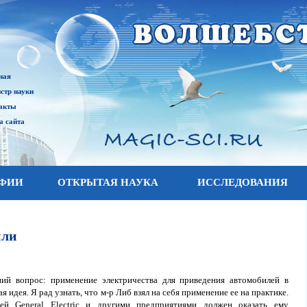
ная
стр науки
акты
а сайта
АФИИ
ОТКРЫТАЯ НАУКА
ИССЛЕДОВАНИЯ
или
ий вопрос: применение электричества для приведения автомобилей в
 идея. Я рад узнать, что м-р Либ взял на себя применение ее на практике.
й General Electric и другими предприятиями должен оказать ему