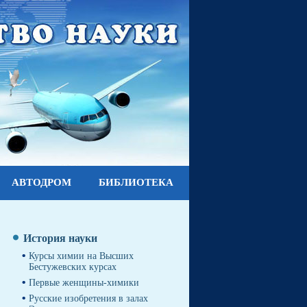
АВТОДРОМ
БИБЛИОТЕКА
История науки
Курсы химии на Высших
Бестужевских курсах
Первые женщины-химики
Русские изобретения в залах