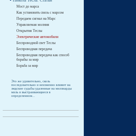
Никола Тесла. Статьи
Мост до марса
Как установить связь с марсом
Передаем сигнал на Марс
Управляемая молния
Открытия Теслы
Электрические автомобили
Беспроводной свет Теслы
Беспроводная передача
Беспроводная передача как способ
борьбы за мир
Борьба за мир
Это же удивительно, сколь
последовательно и неизменно влияют на
людские судьбы удаленные на миллиарды
миль и выстраивающиеся в
определенном...