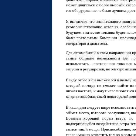
может двигаться с более высокой скор
его оборудование не было лучшим, дост
Я вычислил, что значительного выигры
усовершенствование которых особенно
будущем в качестве топлива будет испо
более похвальным. Компании - производ
генераторы и двигатели.
Для автомобилей в этом направлении пр
самые большие возможности для при
использовать - постоянного тока или
запуска и регулировки, но электромаши
Ввиду этого я бы высказался в пользу 
который никогда не сможет выйти из 
низкая частота, и могут использоваться
когда автомобиль такой новаторской кон
В наши дни следует шире использовать 
займет место, которого заслуживает, 
Возьмем хороший порыв ветра, по 
подвергающейся воздействию ветра земл
запасе такой мощи. Приспособление, ко
теперь можно встретить только в сельск