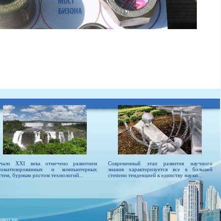
чало XXI века отмечено развитием
Современный этап развития научного
томатизированных и компьютерных
знания характеризуется все в большей
стем, бурным ростом технологий...
степени тенденцией к единству науки...
округ нас.