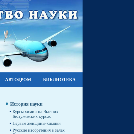
АВТОДРОМ
БИБЛИОТЕКА
История науки
Курсы химии на Высших
Бестужевских курсах
Первые женщины-химики
Русские изобретения в залах