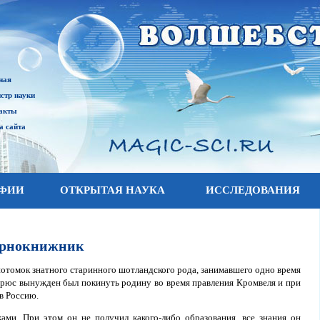
ная
стр науки
акты
а сайта
АФИИ
ОТКРЫТАЯ НАУКА
ИССЛЕДОВАНИЯ
чернокнижник
отомок знатного старинного шотландского рода, занимавшего одно время
 Брюс вынужден был покинуть родину во время правления Кромвеля и при
в Россию.
ами. При этом он не получил какого-либо образования, все знания он