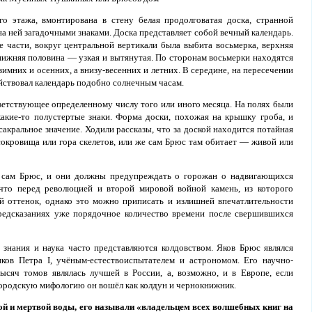
о этажа, вмонтирована в стену белая продолговатая доска, странной
 ней загадочными знаками. Доска представляет собой вечный календарь.
е части, вокруг центральной вертикали была выбита восьмерка, верхняя
 нижняя половина — узкая и вытянутая. По сторонам восьмерки находятся
зимних и осенних, а внизу-весенних и летних. В середине, на пересечении
ействовал календарь подобно солнечным часам.
тветствующее определенному числу того или иного месяца. На полях были
акие-то полустертые знаки. Форма доски, похожая на крышку гроба, и
сакральное значение. Ходили рассказы, что за доской находится потайная
сокровища или гора скелетов, или же сам Брюс там обитает — живой или
л сам Брюс, и они должны предупреждать о горожан о надвигающихся
, что перед революцией и второй мировой войной камень, из которого
ый оттенок, однако это можно приписать и излишней впечатлительности
предсказаниях уже порядочное количество времени после свершившихся
знания и наука часто представляются колдовством. Яков Брюс являлся
ов Петра I, учёным-естествоиспытателем и астрономом. Его научно-
ысяч томов являлась лучшей в России, а, возможно, и в Европе, если
городскую мифологию он вошёл как колдун и чернокнижник.
й и мертвой воды, его называли «владельцем всех волшебных книг на