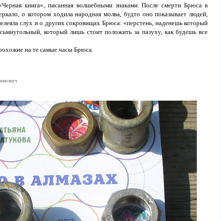
«Черная книга», писанная волшебными знаками. После смерти Брюса в
еркало, о котором ходила народная молва, будто оно показывает людей,
лелеяла слух и о других сокровищах Брюса: «перстень, наденешь который
ьмиугольный, который лишь стоит положить за пазуху, как будешь все
прохожие на те самые часы Брюса.
лимович