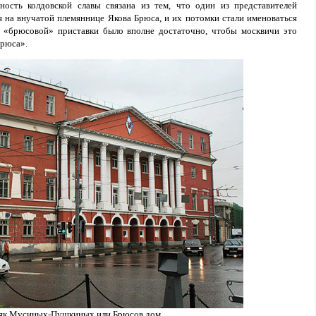
ость колдовской славы связана из тем, что один из представителей
на внучатой племяннице Якова Брюса, и их потомки стали именоваться
брюсовой» приставки было вполне достаточно, чтобы москвичи это
Брюса».
як Мусиных-Пушкиных или Брюсов дом