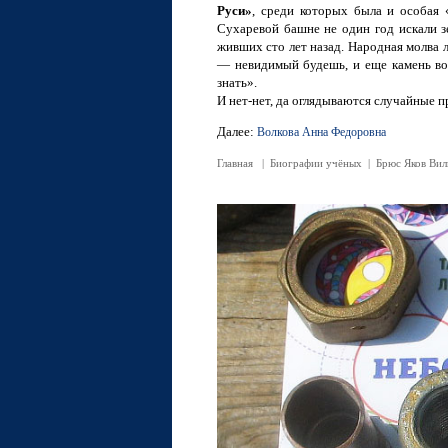
Руси»
, среди которых была и особая 
Сухаревой башне не один год искали з
живших сто лет назад. Народная молва 
— невидимый будешь, и еще камень вос
знать».
И нет-нет, да оглядываются случайные 
Далее:
Волкова Анна Федоровна
Главная
|
Биографии учёных
|
Брюс Яков Ви