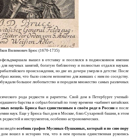
Яков Вилимович Брюс (1670-1735)
л-фельдмаршала вышел в отставку и поселился в подмосковном имении
 для научных занятий, богатую библиотеку и полностью отдался наукам.
рибалтийского происхождения, но две их дочери умерли в детстве. После
браз жизни, что было совсем непонятно для живших с ним по соседству.
озбуждали большое любопытство и породили множество самых различных
яческого рода редкости и раритеты. Свой дом в Петербурге ученый-
огдашнего барства и собрал богатый по тому времени «кабинет китайских
ёзных вещей» Брюса был единственным в своём роде в России
и после
демии наук. Еще у Брюса был дом в Москве, близ Сухаревой башни, в этом
х редкостей и инструментов, особенно астрономических.
 возведён
особняк графов Мусиных-Пушкиных, который и по сию пору
 дом вошел в историю тем, что в нем пропала единственная рукопись