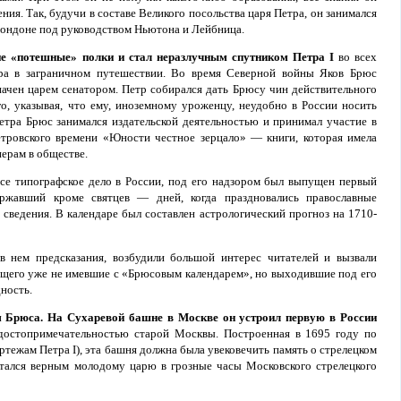
ения. Так, будучи в составе Великого посольства царя Петра, он занимался
Лондоне под руководством Ньютона и Лейбница.
ие «потешные» полки и стал неразлучным спутником Петра I
во всех
ра в заграничном путешествии. Во время Северной войны Яков Брюс
начен царем сенатором. Петр собирался дать Брюсу чин действительного
го, указывая, что ему, иноземному уроженцу, неудобно в России носить
етра Брюс занимался издательской деятельностью и принимал участие в
етровского времени «Юности честное зерцало» — книги, которая имела
ерам в обществе.
се типографское дело в России, под его надзором был выпущен первый
ержавший кроме святцев — дней, когда праздновались православные
сведения. В календаре был составлен астрологический прогноз на 1710-
 нем предсказания, возбудили большой интерес читателей и вызвали
щего уже не имевшие с «Брюсовым календарем», но выходившие под его
ность.
 Брюса. На Сухаревой башне в Москве он устроил первую в России
остопримечательностью старой Москвы. Построенная в 1695 году по
ртежам Петра I), эта башня должна была увековечить память о стрелецком
стался верным молодому царю в грозные часы Московского стрелецкого