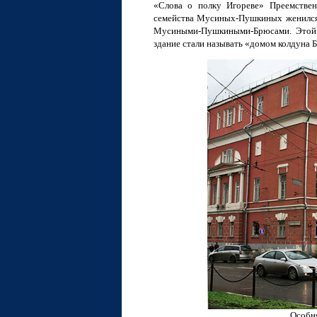
«Слова о полку Игореве» Преемственн
семейства Мусиных-Пушкиных женился 
Мусиными-Пушкиными-Брюсами. Этой «
здание стали называть «домом колдуна 
Особн