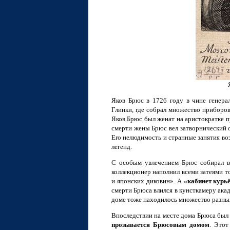
Яков Брюс в 1726 году в чине генера
Глинки, где собрал множество приборов
Яков Брюс был женат на аристократке п
смерти жены Брюс вел затворнический о
Ero нелюдимость и странные занятия в
легенд.
С особым увлечением Брюс собирал вс
коллекционер наполнил всеми затеями т
и японских диковин». А
«кабинет курь
смерти Брюса влился в кунсткамеру ака
доме тоже находилось множество разны
Впоследствии на месте дома Брюса был
прозывается Брюсовым домом
. Этот