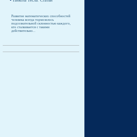
Никола Тесла. Статьи
Развитие математических способностей
человека всегда тормозилось
подсознательной склонностью каждого,
кто сталкивается с такими
действительно...