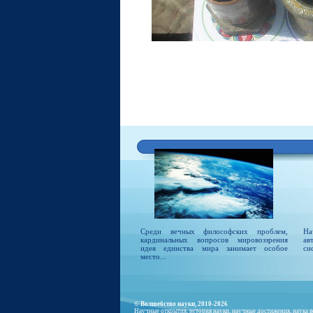
Среди вечных философских проблем,
На
кардинальных вопросов мировоззрения
ав
идея единства мира занимает особое
си
место...
© Волшебство науки, 2010-2026
Научные открытия, история науки, научные достижения, наука в