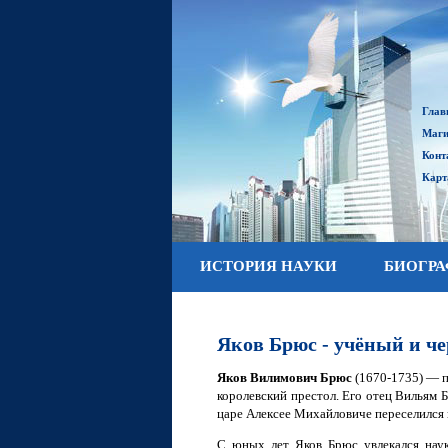
Глав
Маги
Конт
Карт
ИСТОРИЯ НАУКИ
БИОГР
Яков Брюс - учёный и 
Яков Вилимович Брюс
(1670-1735) — п
королевский престол. Его отец Вильям
царе Алексее Михайловиче переселился 
С юных лет Яков Брюс увлекался наук