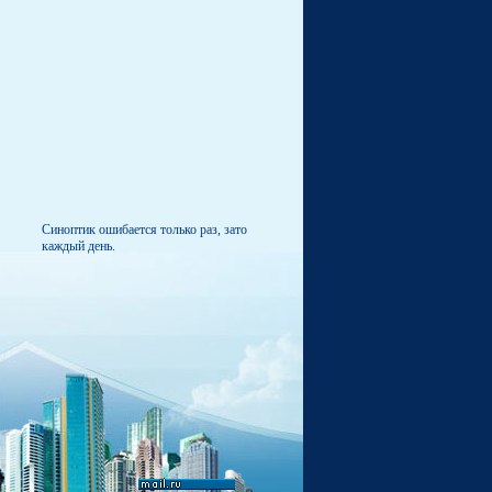
Синоптик ошибается только раз, зато
каждый день.