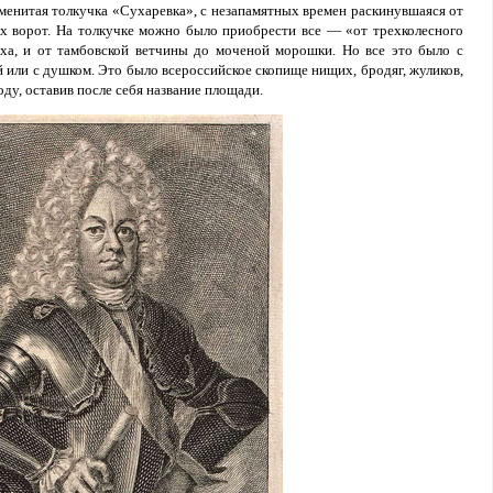
менитая толкучка «Сухаревка», с незапамятных времен раскинувшаяся от
 ворот. На толкучке можно было приобрести все — «от трехколесного
уха, и от тамбовской ветчины до моченой морошки. Но все это было с
й или с душком. Это было всероссийское скопище нищих, бродяг, жуликов,
оду, оставив после себя название площади.