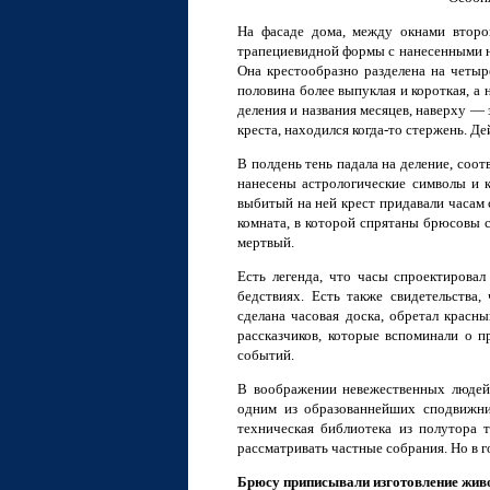
На фасаде дома, между окнами второг
трапециевидной формы с нанесенными на
Она крестообразно разделена на четыр
половина более выпуклая и короткая, а
деления и названия месяцев, наверху — 
креста, находился когда-то стержень. Д
В полдень тень падала на деление, соо
нанесены астрологические символы и к
выбитый на ней крест придавали часам 
комната, в которой спрятаны брюсовы 
мертвый.
Есть легенда, что часы спроектирова
бедствиях. Есть также свидетельства
сделана часовая доска, обретал красн
рассказчиков, которые вспоминали о 
событий.
В воображении невежественных людей 
одним из образованнейших сподвижник
техническая библиотека из полутора т
рассматривать частные собрания. Но в 
Брюсу приписывали изготовление живо