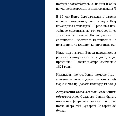
постигал самостоятельно, из книг и общ
изучением астрономии и математики в 
В 16 лет Брюс был зачислен в царск
военных кампаниях, сопровождал Пет
командовал артиллерией. Брюс был наз
тайного советника, но тот отговорил е
такое высокое звание. По поручению П
составлении известного наставления П
цель приучить юношей к приличным ман
Когда под началом Брюса находилось в
русский гражданский календарь, сод
праздники, — также и астрономические 
1821 годы.
Календарь, но особенно помещенные в
многочисленные подражания, ничего об
маркой, что придавало календарям солид
Астрономия была особым увлечением
обсерваторию.
Сухарева башня была д
повелению (а предание гласит — и по че
полке Лаврентия Сухарева, который о
бунта.