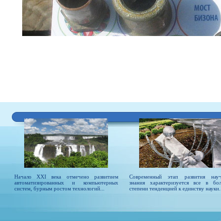
Начало XXI века отмечено развитием
Современный этап развития нау
автоматизированных и компьютерных
знания характеризуется все в бо
систем, бурным ростом технологий...
степени тенденцией к единству науки..