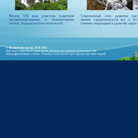
Начало XXI века отмечено развитием
Современный этап развития нау
автоматизированных и компьютерных
знания характеризуется все в бо
систем, бурным ростом технологий...
степени тенденцией к единству науки..
© Волшебство науки, 2010-2026
Научные открытия, история науки, научные достижения, наука вокруг нас.
Биографии великих учёных. Техника и технология через призму научных теорий.