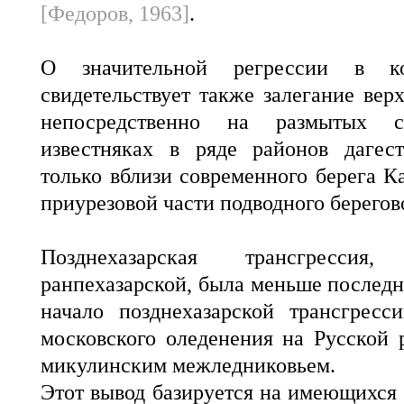
[Федоров, 1963]
.
О значительной регрессии в ко
свидетельствует также залегание вер
непосредственно на размытых с
известняках в ряде районов дагес
только вблизи современного берега К
приурезовой части подводного берегов
Позднехазарская трансгрессия
ранпехазарской, была меньше послед
начало позднехазарской трансгресс
московского оледенения на Русской р
микулинским межледниковьем.
Этот вывод базируется на имеющихся