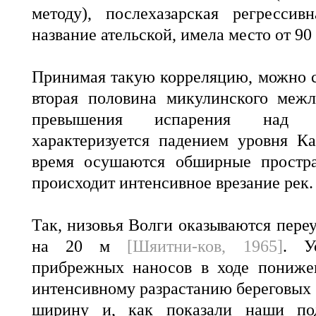
методу), послехазарская регрессив
название ательской, имела место от 90 
Принимая такую корреляцию, можно сд
вторая половина микулинского межл
превышения испарения над 
характеризуется падением уровня К
время осушаются обширные простра
происходит интенсивное врезание рек.
Так, низовья Волги оказываются пере
на 20 м
[Шяитни-ков, 1965]
. У
прибрежных наносов в ходе пониже
интенсивному разрастанию береговых
ширину и, как показали наши под