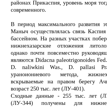
районах Прикаспия, уровень моря тог
современного.
В период максимального развития э
Маныч осуществлялась связь Каспия
бассейном. На разных участках побе
нижнехазарские отложения литоло
однако почти повсеместно руковод
являются Didacna paleotrigonoides Fed.
D. naliwkini Was., D. pallasi P
ураноиониевого метода, жижнех
вскрываемые на правом берегу Ачи
возраст 250 тыс. лет (ЛУ-401).
Сходные данные - 255 тыс. лет (Л
(ЛУ-344) получены для нижнех