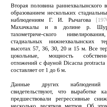
Вторая половина раннехвалынского 
образованием нескольких стадиальн
наблюдениям Г. И. Рычагова
[197
Махачкалы и в долине р. Шур
тахометриче-ского нивелирован
стадиальных нижнехвалынских т
высотах 57, 36, 30, 20 и 15 м. Все 
цокольные, мощность собствен
отложений с фауной Dicacna protracta E
составляет от 1 до 6 м.
Данные других наблюден
свидетельствуют, что выработке к
предшествовали регрессивные сни
несколько десятков метров. Об это