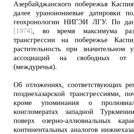
Азербайджанского побережья Каспия
далее ураноиониевые датировки по
геохронологии НИГЭИ ЛГУ. По да
[1974]
, во время максимума разв
трансгрессии на побережье Каспи
растительность при значительном у
ассоциаций на свободных от л
(междуречья).
Об отложениях, соответствующих ре
позднехазарской трансгрессиями, по
кроме упоминания о пролювиа
конгломератах западной Туркмении
поверх озерно-аллювиальных кар
континентальных аналогов нижнехаз