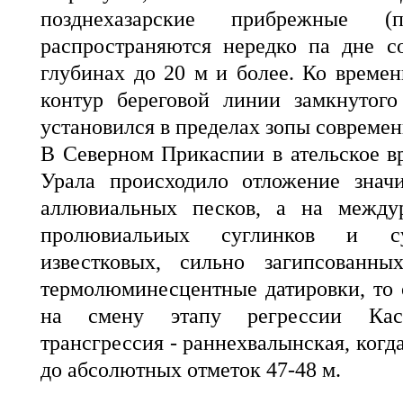
позднехазарские прибрежные (п
распространяются нередко па дне с
глубинах до 20 м и более. Ко време
контур береговой линии замкнутого
установился в пределах зопы современ
В Северном Прикаспии в ательское в
Урала происходило отложение знач
аллювиальных песков, а на междур
пролювиальиых суглинков и суп
известковых, сильно загипсованны
термолюминесцентные датировки, то о
на смену этапу регрессии Кас
трансгрессия - раннехвалынская, когд
до абсолютных отметок 47-48 м.