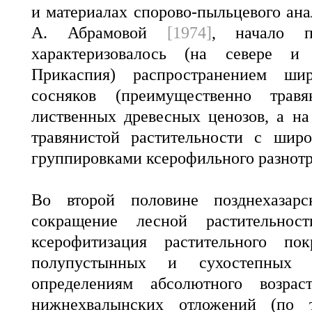
и материалах спорово-пыльцевого ана
А. Абрамовой
[1974]
, начало по
характеризовалось (на севере и
Прикаспия) распространением шир
сосняков (преимущественно трав
лиственных древесных ценозов, а н
травянистой растительности с шир
группировками ксерофильного разнотр
Во второй половине позднехазар
сокращение лесной растительност
ксерофитизация растительного по
полупустынных и сухостепных
определениям абсолютного возрас
нижнехвалынских отложений (по 