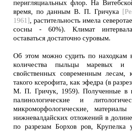
перигляциальных флор. На Витебско
время, по данным В. П. Гричука
[Ре
1961]
, растительность имела северота
сосны - 60%). Климат интервала
оставаться достаточно суровым.
Об этом можно судить по находкам 
количества пыльцы маревых и д
свойственных современным лесам, 
такого ксерофита, как эфедра (в разрез
М. П. Гричук, 1959). Полученные в
палинологические и литологич
микроморфологические, материалы
нижневалдайских отложений в долине
по разрезам Борхов ров, Крупелка 