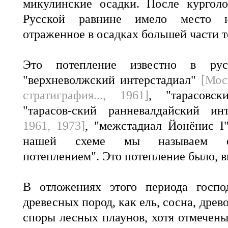
микулинские осадки. После курголо
Русской равнине имело место не
отраженное в осадках большей части т
Это потепление известно в рус
"верхневолжский интерстадиал"
[Мос
стратиграфия..., 1961]
, "тарасовс
"тарасов-ский ранневалдайский ин
1961, 1973]
, "межстадиал Йонёнис 
нашей схеме мы называем ег
потеплением". Это потепление было, в
В отложениях этого периода госпо
древесных пород, как ель, сосна, древ
споры лесных плаунов, хотя отмечены