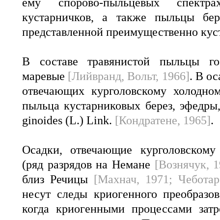
ему спорово-пыльцевых спект
кустарничков, а также пыльцы бер
представленной преимущественно кус
В составе травянистой пыльцы г
маревые
[Лийвранд, Вольт, 1966]
. В ос
отвечающих курголовскому холодном
пыльца кустарниковых берез, эфедры, 
ginoides (L.) Link.
[Кондратене, 1965]
.
Осадки, отвечающие курголовскому
(ряд разрядов на Немане
[Вознячук, 1
близ Речицы
[Махнач, 1971; Чеботар
несут следы криогенного преобразо
когда криогенными процессами зат