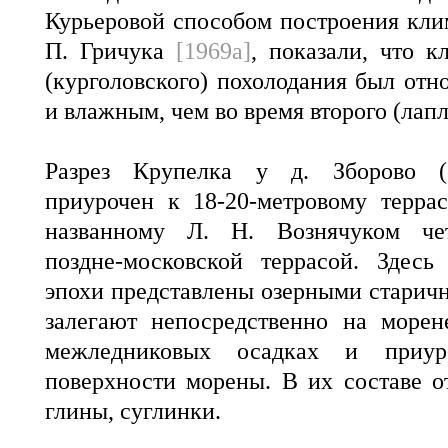
Курьеровой способом построения кли
П. Гричука
[1969а]
, показали, что к
(курголовского) похолодания был отн
и влажным, чем во время второго (лап
Разрез Крупелка у д. Зборово (о
приурочен к 18-20-метровому терра
названному Л. Н. Вознячуком че
поздне-московской террасой. Здесь
эпохи представлены озерными старич
залегают непосредственно на море
межледниковых осадках и приу
поверхности морены. В их составе о
глины, суглинки.