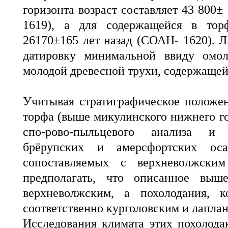
горизонта возраст составляет 43 800±
1619), а для содержащейся в тор
26170±165 лет назад (СОАН- 1620). Л
датировку минимальной ввиду омол
молодой древесной трухи, содержащей
Учитывая стратиграфическое положен
торфа (выше микулинского нижнего го
спо-рово-пыльцевого анализа и
брёрупских и амерсфортских о
сопоставляемых с верхневолжски
предполагать, что описанное выше
верхневолжским, а похолодания, к
соответственно курголовским и лапла
Исследования климата этих похолода