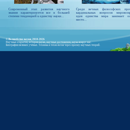
Современный этап развития научного
Среди вечных философских проб
знания характеризуется все в большей
кардинальных вопросов мировозз
степени тенденцией к единству науки...
идея единства мира занимает о
место...
© Волшебство науки, 2010-2026
Научные открытия, история науки, научные достижения, наука вокруг нас.
Биографии великих учёных. Техника и технология через призму научных теорий.